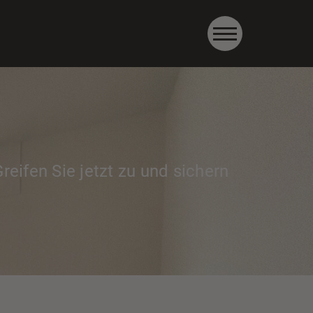
0661-9012870
Kontakt aufnehmen
eifen Sie jetzt zu und sichern