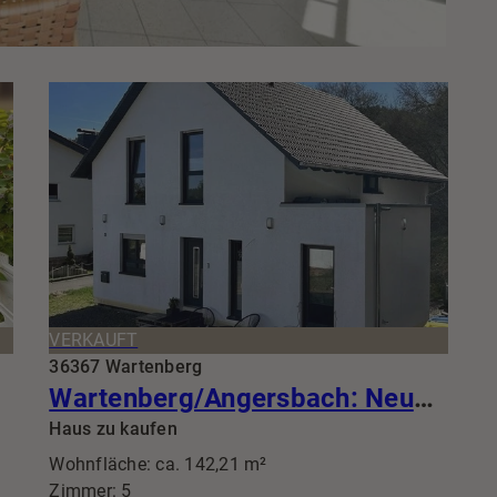
VERKAUFT
36367 Wartenberg
Wartenberg/Angersbach: Neubau-Frust? Hier nicht! Sofort einziehen im KfW 40 Juwel aus 2022
Haus zu kaufen
Wohnfläche: ca. 142,21 m²
Zimmer: 5