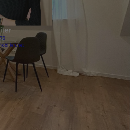
iter
870
mobilien.net