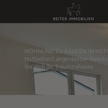
WOHNUNG ZU KAUFEN IN HOF
Hofbieber/Langenbieber-Frisch r
Sie sich Ihr Traumzuhause