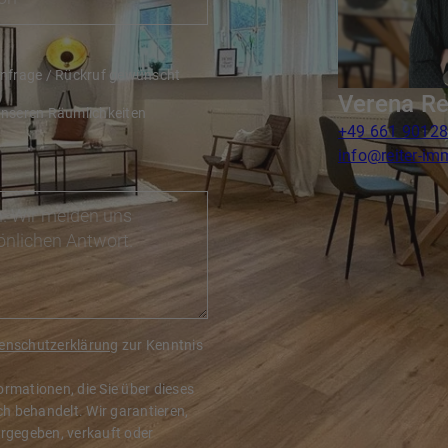
Anfrage / Rückruf gewünscht
Verena Re
unseren Räumlichkeiten
+49 661 9012
info@reiter-im
enschutzerklärung
zur Kenntnis
ormationen, die Sie über dieses
h behandelt. Wir garantieren,
ergegeben, verkauft oder