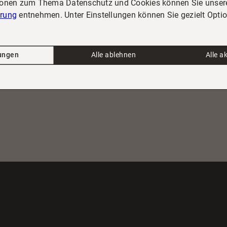
ionen zum Thema Datenschutz und Cookies können Sie unser
 mehr über unsere Leistungen aus erster Hand.
ärung
entnehmen. Unter Einstellungen können Sie gezielt Opti
lungen
Alle ablehnen
Alle a