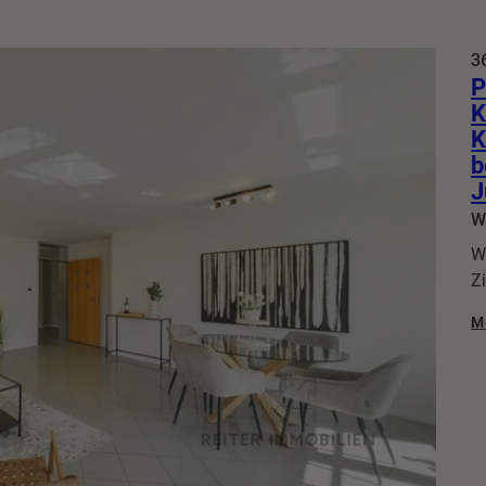
3
P
K
K
b
J
W
W
Z
M