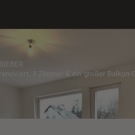
» Immobilie finden
» Immobilie verkaufen
» Immobilie bewerten
» Immobilie vermieten
BIEBER
enoviert, 3 Zimmer & ein großer Balkon-Gr