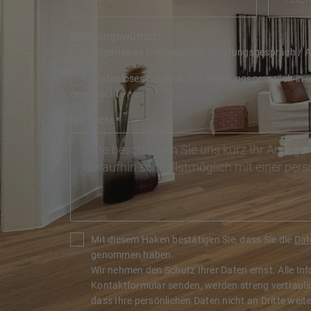
Beratungswunsch
allgemeines telefonisches Beratungsgespräch / 
kostenloses persönliches Beratungsgespräch in 
gewünscht
Nachricht
*
Mit diesem Haken bestätigen Sie, dass Sie die
Dat
genommen haben.
Wir nehmen den Schutz Ihrer Daten ernst. Alle Inf
Kontaktformular senden, werden streng vertraulic
dass Ihre persönlichen Daten nicht an Dritte weit