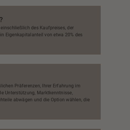
?
einschließlich des Kaufpreises, der
ein Eigenkapitalanteil von etwa 20% des
lichen Präferenzen, Ihrer Erfahrung im
le Unterstützung, Marktkenntnisse,
chteile abwägen und die Option wählen, die