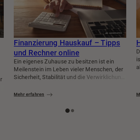
Finanzierung Hauskauf – Tipps
H
und Rechner online
D
i
Ein eigenes Zuhause zu besitzen ist ein
a
Meilenstein im Leben vieler Menschen, der
d
Sicherheit, Stabilität und die Verwirklichung
r
a
eines langgehegten Traums bedeutet. Als
B
Makler teilen wir unsere Erfahrung beim
Mehr erfahren
M
e
Hauskauf gerne mit Ihnen und stellen Ihnen
en
e
einen kostenlosen Finanzierungs-Rechner
a
zur Verfügung.
v