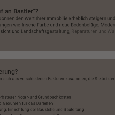
f an Bastler"?
nnen den Wert Ihrer Immobilie erheblich steigern und
ngen wie frische Farbe und neue Bodenbeläge, Moder
nsicht und Landschaftsgestaltung, Reparaturen und Wa
len ist es ratsam, mit einem Immobilienexperten zu spr
und den Return on Investment zu maximieren.
ierung?
en sich aus verschiedenen Faktoren zusammen, die Sie bei der
rbsteuer, Notar- und Grundbuchkosten
d Gebühren für das Darlehen
g, Einrichtung der Baustelle und Bauleitung