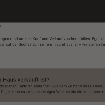
» Immobilie finden
» Immobilie verkaufen
» Immobilie bewerten
» Immobilie vermieten
n
 Fragen rund um den Kauf und Verkauf von Immobilien. Egal, ob
, der auf der Suche nach seinem Traumhaus ist – wir stehen I
n Haus verkauft ist?
chiedenen Faktoren abhängen, wie dem Zustand des Hauses, 
r Regel kann es zwischen einigen Wochen bis hin zu mehreren 