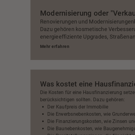
Modernisierung oder "Verkau
Renovierungen und Modernisierungenkö
Dazu gehören kosmetische Verbesseru
energieeffiziente Upgrades, Straßena
Staging und Inspektionen. In allen Fäl
Mehr erfahren
Ihren spezifischen Fall zu ermitteln 
Was kostet eine Hausfinanz
Die Kosten für eine Hausfinanzierung setz
berücksichtigen sollten. Dazu gehören:
Der Kaufpreis der Immobilie
Die Erwerbsnebenkosten, wie Grunderwe
Die Finanzierungskosten, wie Zinsen un
Die Baunebenkosten, wie Baugenehmigun