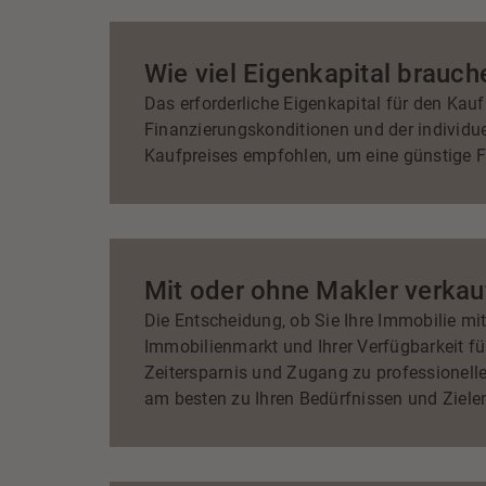
Wie viel Eigenkapital brauch
Das erforderliche Eigenkapital für den Kau
Finanzierungskonditionen und der individue
Kaufpreises empfohlen, um eine günstige F
Mit oder ohne Makler verkau
Die Entscheidung, ob Sie Ihre Immobilie mi
Immobilienmarkt und Ihrer Verfügbarkeit fü
Zeitersparnis und Zugang zu professionelle
am besten zu Ihren Bedürfnissen und Ziele