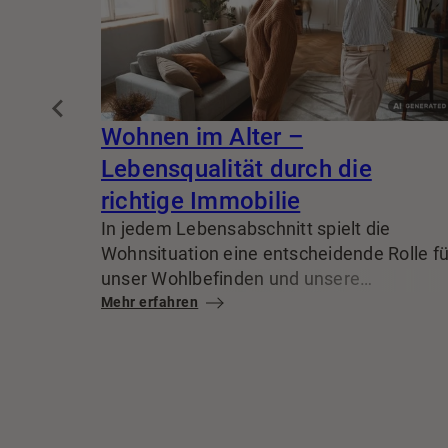
Wohnen im Alter –
Lebensqualität durch die
richtige Immobilie
In jedem Lebensabschnitt spielt die
Wohnsituation eine entscheidende Rolle fü
unser Wohlbefinden und unsere
Lebensqualität. Ist ein Umzug im Alter
Mehr erfahren
wirklich sinnvoll? Wir unterstützen Sie, Ihr
zweiten Lebensabschnitt komfortabel und
selbstbestimmt zu gestalten.