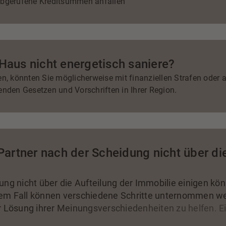
t abgerufene Kreditsummen anfallen
Haus nicht energetisch saniere?
en, könnten Sie möglicherweise mit finanziellen Strafen oder
enden Gesetzen und Vorschriften in Ihrer Region.
Partner nach der Scheidung nicht über di
ng nicht über die Aufteilung der Immobilie einigen kön
em Fall können verschiedene Schritte unternommen we
r Lösung ihrer Meinungsverschiedenheiten zu helfen. Ei
 erzielen, die für beide Parteien akzeptabel ist. Gerich