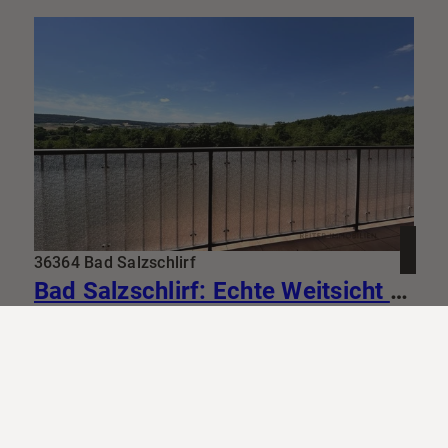
36364 Bad Salzschlirf
Bad Salzschlirf: Echte Weitsicht statt enger Gassen 94m² mit Traumküche & Riesenbalkon
Wohnung zu kaufen
Wohnfläche: ca. 94 m²
Zimmer: 2
Kaufpreis: 169.000 €
Mehr erfahren