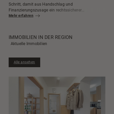
Schritt, damit aus Handschlag und
Finanzierungszusage ein rechtssicherer
Immobilienkauf wird. Wenn du weißt, wie der Ablauf
Mehr erfahren
funktioniert, welche Kosten auf dich zukommen und
wo typische Fallstricke im Kaufvertrag lauern, gehst
du deutlich entspannter zum Notar.
IMMOBILIEN IN DER REGION
Aktuelle Immobilien
Alle ansehen