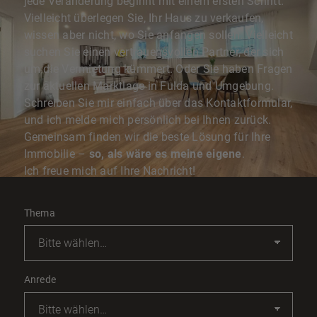
jede Veränderung beginnt mit einem ersten Schritt.
Vielleicht überlegen Sie, Ihr Haus zu verkaufen,
wissen aber nicht, wo Sie anfangen sollen. Vielleicht
suchen Sie einen vertrauensvollen Partner, der sich
um die Vermietung kümmert. Oder Sie haben Fragen
zur aktuellen Marktlage in Fulda und Umgebung.
Schreiben Sie mir einfach über das Kontaktformular,
und ich melde mich persönlich bei Ihnen zurück.
Gemeinsam finden wir die beste Lösung für Ihre
Immobilie –
so, als wäre es meine eigene
.
Ich freue mich auf Ihre Nachricht!
Thema
Anrede