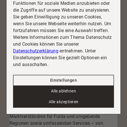
anstrebt, sollte dem Gemeinschaftseigentum
Funktionen für soziale Medien anzubieten oder
größte Aufmerksamkeit schenken.
Gemeinsam
die Zugriffe auf unsere Website zu analysieren.
getragene Entscheidungen zur Instandhaltung
Sie geben Einwilligung zu unseren Cookies,
steigern nicht nur die Attraktivität und den Wert der
wenn Sie unsere Webseite weiterhin nutzen. Um
gesamten Immobilie, sondern fördern auch ein
fortzufahren müssen Sie eine Auswahl treffen.
nachhaltiges Miteinander der
Weitere Informationen zum Thema Datenschutz
Eigentümergemeinschaft. Sauber gepflegte
und Cookies können Sie unserer
Außenanlagen, moderne Heiztechnik oder eine top
Datenschutzerklärung
entnehmen. Unter
instand gehaltene Fassade erhöhen die
Einstellungen können Sie gezielt Optionen ein
Lebensqualität aller Bewohner und bringen bei
und ausschalten.
Vermietung oder Verkauf deutliche Vorteile. Schon
kleine Investitionen machen oft den Unterschied,
Einstellungen
wenn es darum geht, potenzielle Mieter oder Käufer
zu überzeugen.
Alle ablehnen
Die Expertise und Unterstützung von Reiter
Alle akzeptieren
Immobilien GmbH kann dabei entscheidend sein:
Mit unserem erfahrenen Team, tiefem
Marktverständnis für Fulda und umgebende
Regionen sowie umfassenden Services – von