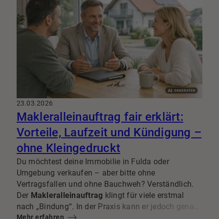
aus der Erbengemeinschaft
in vielen Fällen fair und
zügig organisieren.
23.03.2026
Makleralleinauftrag fair erklärt:
Vorteile, Laufzeit und Kündigung –
ohne Kleingedruckt
Du möchtest deine Immobilie in Fulda oder
Umgebung verkaufen – aber bitte ohne
Vertragsfallen und ohne Bauchweh? Verständlich.
Der
Makleralleinauftrag
klingt für viele erstmal
nach „Bindung“. In der Praxis kann er jedoch genau
das sein, was für einen strukturierten, planbaren
Mehr erfahren