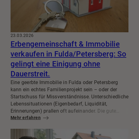
23.03.2026
Erbengemeinschaft & Immobilie
verkaufen in Fulda/Petersberg: So
gelingt eine Einigung ohne
Dauerstreit.
Eine geerbte Immobilie in Fulda oder Petersberg
kann ein echtes Familienprojekt sein – oder der
Startschuss für Missverständnisse. Unterschiedliche
Lebenssituationen (Eigenbedarf, Liquidität,
Erinnerungen) prallen oft aufeinander. Die gute
Nachricht: Mit klaren Regeln, transparenter
Mehr erfahren
Kommunikation und einer sauberen
Vorgehensweise lässt sich der
Immobilienverkauf