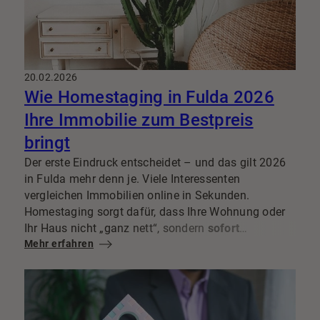
20.02.2026
Wie Homestaging in Fulda 2026
Ihre Immobilie zum Bestpreis
bringt
Der erste Eindruck entscheidet – und das gilt 2026
in Fulda mehr denn je. Viele Interessenten
vergleichen Immobilien online in Sekunden.
Homestaging sorgt dafür, dass Ihre Wohnung oder
Ihr Haus nicht „ganz nett“, sondern
sofort
begehrlich
Mehr erfahren
wirkt: mit klarer Raumidee, passenden
Farben und einer Atmosphäre, in der man sich direkt
wohnen sieht.