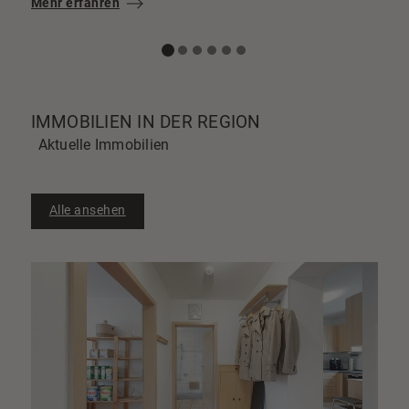
zu gestalten.
Mehr erfahren
M
IMMOBILIEN IN DER REGION
Aktuelle Immobilien
Alle ansehen