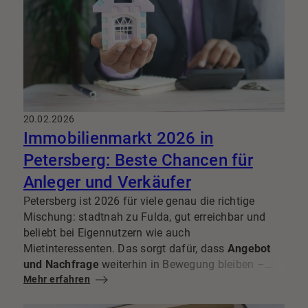
20.02.2026
Immobilienmarkt 2026 in
Petersberg: Beste Chancen für
Anleger und Verkäufer
Petersberg ist 2026 für viele genau die richtige
Mischung: stadtnah zu Fulda, gut erreichbar und
beliebt bei Eigennutzern wie auch
Mietinteressenten. Das sorgt dafür, dass
Angebot
und Nachfrage
weiterhin in Bewegung bleiben –
und damit für Chancen, wenn Timing und Strategie
Mehr erfahren
stimmen.