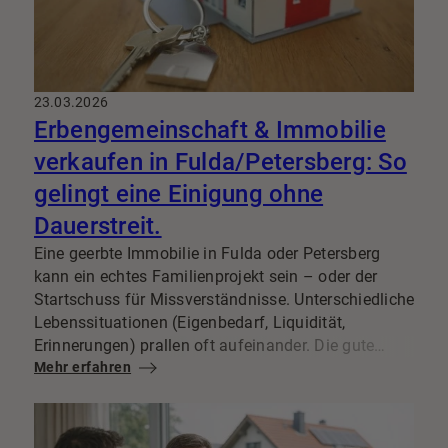
23.03.2026
Erbengemeinschaft & Immobilie
verkaufen in Fulda/Petersberg: So
gelingt eine Einigung ohne
Dauerstreit.
Eine geerbte Immobilie in Fulda oder Petersberg
kann ein echtes Familienprojekt sein – oder der
Startschuss für Missverständnisse. Unterschiedliche
Lebenssituationen (Eigenbedarf, Liquidität,
Erinnerungen) prallen oft aufeinander. Die gute
Nachricht: Mit klaren Regeln, transparenter
Mehr erfahren
Kommunikation und einer sauberen
Vorgehensweise lässt sich der
Immobilienverkauf
aus der Erbengemeinschaft
in vielen Fällen fair und