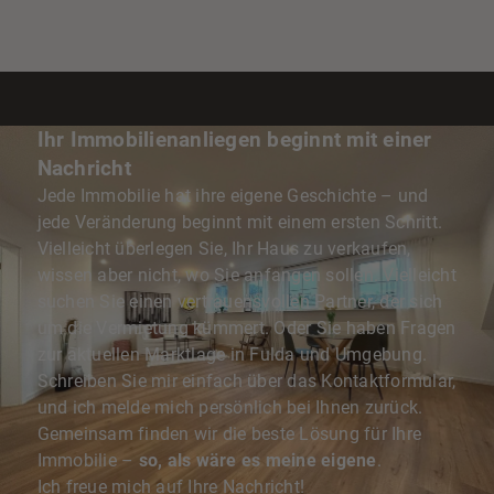
Ihr Immobilienanliegen beginnt mit einer
Nachricht
Jede Immobilie hat ihre eigene Geschichte – und
jede Veränderung beginnt mit einem ersten Schritt.
Vielleicht überlegen Sie, Ihr Haus zu verkaufen,
wissen aber nicht, wo Sie anfangen sollen. Vielleicht
suchen Sie einen vertrauensvollen Partner, der sich
um die Vermietung kümmert. Oder Sie haben Fragen
zur aktuellen Marktlage in Fulda und Umgebung.
Schreiben Sie mir einfach über das Kontaktformular,
und ich melde mich persönlich bei Ihnen zurück.
Gemeinsam finden wir die beste Lösung für Ihre
Immobilie –
so, als wäre es meine eigene
.
Ich freue mich auf Ihre Nachricht!