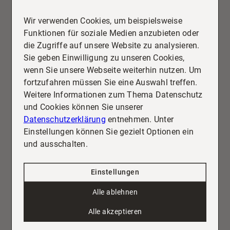
Immobilieninvestoren. Die Kombination aus
attraktiven Renditemöglichkeiten, stabiler
Wir verwenden Cookies, um beispielsweise
Nachfrage und hohem Lebenswert macht die
Mehr erfahren
Funktionen für soziale Medien anzubieten oder
Gemeinde zum Hotspot für clevere Investments in
die Zugriffe auf unsere Website zu analysieren.
Immobilien.
Sie geben Einwilligung zu unseren Cookies,
wenn Sie unsere Webseite weiterhin nutzen. Um
fortzufahren müssen Sie eine Auswahl treffen.
Weitere Informationen zum Thema Datenschutz
und Cookies können Sie unserer
Datenschutzerklärung
entnehmen. Unter
Einstellungen können Sie gezielt Optionen ein
und ausschalten.
Einstellungen
23.01.2026
Homestaging-Trends 2026:
Alle ablehnen
Worauf Käufer im Raum Fulda
Alle akzeptieren
jetzt Wert legen