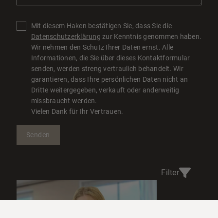
Mit diesem Haken bestätigen Sie, dass Sie die
Datenschutzerklärung
zur Kenntnis genommen haben.
Wir nehmen den Schutz Ihrer Daten ernst. Alle
Informationen, die Sie über dieses Kontaktformular
senden, werden streng vertraulich behandelt. Wir
garantieren, dass Ihre persönlichen Daten nicht an
Dritte weitergegeben, verkauft oder anderweitig
missbraucht werden.
Vielen Dank für Ihr Vertrauen.
Senden
Filter