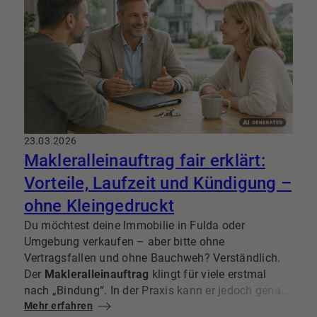
zügig organisieren.
23.03.2026
Makleralleinauftrag fair erklärt:
Vorteile, Laufzeit und Kündigung –
ohne Kleingedruckt
Du möchtest deine Immobilie in Fulda oder
Umgebung verkaufen – aber bitte ohne
Vertragsfallen und ohne Bauchweh? Verständlich.
Der
Makleralleinauftrag
klingt für viele erstmal
nach „Bindung“. In der Praxis kann er jedoch genau
das sein, was für einen strukturierten, planbaren
Mehr erfahren