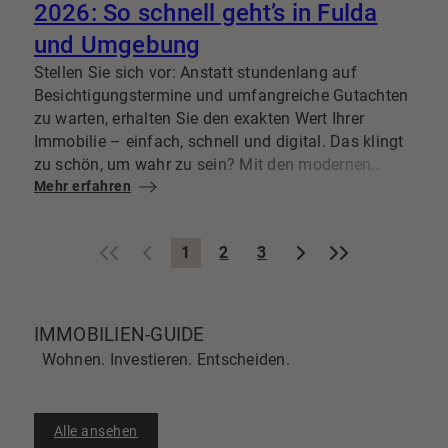
2026: So schnell geht’s in Fulda
und Umgebung
Stellen Sie sich vor: Anstatt stundenlang auf
Besichtigungstermine und umfangreiche Gutachten
zu warten, erhalten Sie den exakten Wert Ihrer
Immobilie – einfach, schnell und digital. Das klingt
zu schön, um wahr zu sein? Mit den modernen
Lösungen von Reiter Immobilien ist das schon heute
Mehr erfahren
Realität für Petersberg und die Region Fulda!
«
‹
›
»
1
2
3
IMMOBILIEN-GUIDE
Wohnen. Investieren. Entscheiden.
Alle ansehen