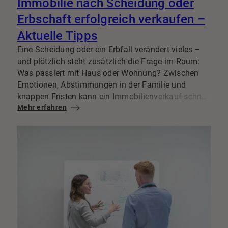
Immobilie nach Scheidung oder
Erbschaft erfolgreich verkaufen –
Aktuelle Tipps
Eine Scheidung oder ein Erbfall verändert vieles –
und plötzlich steht zusätzlich die Frage im Raum:
Was passiert mit Haus oder Wohnung? Zwischen
Emotionen, Abstimmungen in der Familie und
knappen Fristen kann ein Immobilienverkauf schnell
zur Belastung werden. Mit einem klaren Plan lassen
Mehr erfahren
sich typische Stolpersteine jedoch vermeiden und
ein Verkauf strukturiert vorbereiten – gerade in
Fulda und der Region, wo Lage, Zustand und
Zielgruppe den Preis stark beeinflussen.