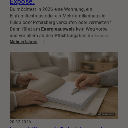
Exposé.
Du möchtest in 2026 eine Wohnung, ein
Einfamilienhaus oder ein Mehrfamilienhaus in
Fulda oder Petersberg verkaufen oder vermieten?
Dann führt am
Energieausweis
kein Weg vorbei –
und vor allem an den
Pflichtangaben im Exposé
.
Wer hier unvollständig ist, riskiert unnötige
Mehr erfahren
Rückfragen, Verzögerungen und im Zweifel auch
rechtliche Diskussionen. Die gute Nachricht: Mit
einer klaren Checkliste lässt sich das sauber und
verständlich lösen.
20.02.2026