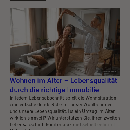
E
i
u
b
b
e
V
Wohnen im Alter – Lebensqualität
durch die richtige Immobilie
In jedem Lebensabschnitt spielt die Wohnsituation
eine entscheidende Rolle für unser Wohlbefinden
und unsere Lebensqualität. Ist ein Umzug im Alter
wirklich sinnvoll? Wir unterstützen Sie, Ihren zweiten
Lebensabschnitt komfortabel und selbstbestimmt