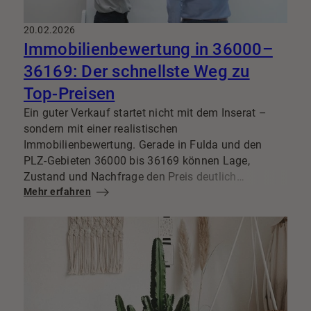
20.02.2026
Immobilienbewertung in 36000–
36169: Der schnellste Weg zu
Top-Preisen
Ein guter Verkauf startet nicht mit dem Inserat –
sondern mit einer realistischen
Immobilienbewertung. Gerade in Fulda und den
PLZ-Gebieten 36000 bis 36169 können Lage,
Zustand und Nachfrage den Preis deutlich
beeinflussen. Wer hier zu hoch ansetzt, riskiert
Mehr erfahren
lange Standzeiten. Wer zu niedrig startet, verschenkt
potenziellen Erlös. Die beste Lösung: ein Marktwert,
der sauber begründet ist und sich in der Praxis
vermarkten lässt.