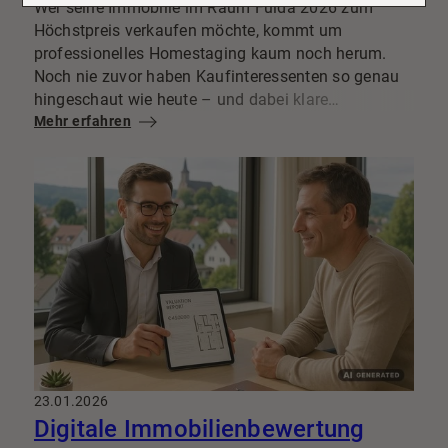
Wer seine Immobilie im Raum Fulda 2026 zum
Höchstpreis verkaufen möchte, kommt um
professionelles Homestaging kaum noch herum.
Noch nie zuvor haben Kaufinteressenten so genau
hingeschaut wie heute – und dabei klare
Vorstellungen davon, wie ihr neues Zuhause
Mehr erfahren
aussehen soll. Doch was sind aktuell die großen
Homestaging-Trends, worauf legen Fuldaer Käufer
Wert und wie gelingt dir der optimale Auftritt für
Haus oder Wohnung?
23.01.2026
Digitale Immobilienbewertung