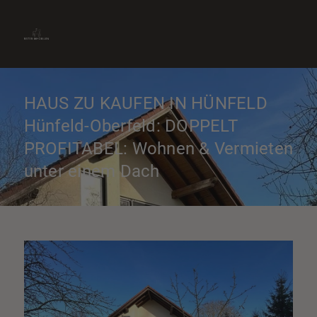
» Immobilie finden
» Immobilie verkaufen
0661-9012870
» Immobilie bewerten
Kontakt aufnehmen
» Immobilie vermieten
HAUS ZU KAUFEN IN HÜNFELD
Hünfeld-Oberfeld: DOPPELT
PROFITABEL: Wohnen & Vermieten
unter einem Dach