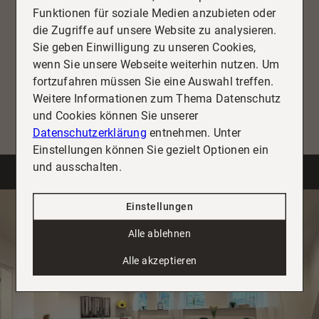
sich von Ihren positiven Stimmen überzeugen und
Funktionen für soziale Medien anzubieten oder
erfahren Sie mehr über unsere Leistungen aus erster
die Zugriffe auf unsere Website zu analysieren.
Hand.
Sie geben Einwilligung zu unseren Cookies,
wenn Sie unsere Webseite weiterhin nutzen. Um
fortzufahren müssen Sie eine Auswahl treffen.
Alle ansehen
Weitere Informationen zum Thema Datenschutz
und Cookies können Sie unserer
Datenschutzerklärung
entnehmen. Unter
Einstellungen können Sie gezielt Optionen ein
und ausschalten.
Benötigen Sie Hilfe beim Verkauf Ihrer
Einstellungen
Immobilie?
Alle ablehnen
Wir führen Sie gerne durch den gesamten
Verkaufsprozess und vermitteln Ihnen gleichzeitig
Alle akzeptieren
auf Wunsch auch eine neue Immobilie. Sprechen
Sie uns einfach an.