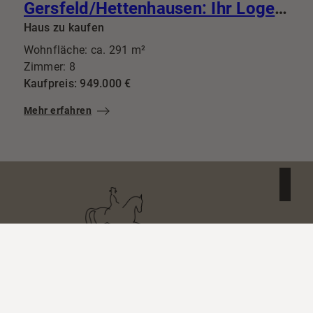
Gersfeld/Hettenhausen: Ihr Logenplatz im Grünen: Wo diskreter Luxus auf vollendete Privatsphäre trifft
Haus zu kaufen
Wohnfläche: ca. 291 m²
Zimmer: 8
Kaufpreis: 949.000 €
Mehr erfahren
Reiter Immobilien GmbH
Bergstr. 1