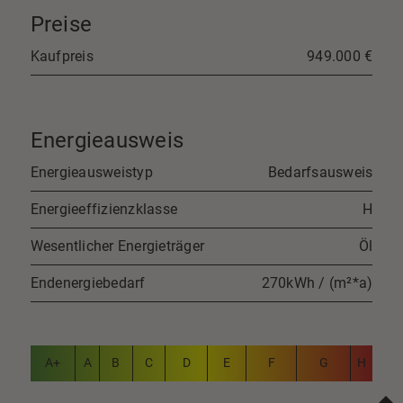
Preise
Kaufpreis
949.000 €
Energieausweis
Energieausweistyp
Bedarfsausweis
Energieeffizienzklasse
H
Wesentlicher Energieträger
Öl
Endenergiebedarf
270kWh / (m²*a)
A+
A
B
C
D
E
F
G
H