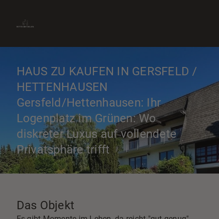
» Immobilie finden
» Immobilie verkaufen
0661-9012870
» Immobilie bewerten
Kontakt aufnehmen
» Immobilie vermieten
HAUS ZU KAUFEN IN GERSFELD /
HETTENHAUSEN
Gersfeld/Hettenhausen: Ihr
Logenplatz im Grünen: Wo
diskreter Luxus auf vollendete
Privatsphäre trifft
Das Objekt
Es gibt Momente im Leben, da reicht "gut genug"