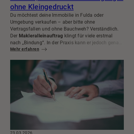
ohne Kleingedruckt
Du möchtest deine Immobilie in Fulda oder
Umgebung verkaufen – aber bitte ohne
Vertragsfallen und ohne Bauchweh? Verständlich.
Der
Makleralleinauftrag
klingt für viele erstmal
nach „Bindung“. In der Praxis kann er jedoch genau
das sein, was für einen strukturierten, planbaren
Mehr erfahren
Immobilienverkauf
sorgt: klare Zuständigkeit,
abgestimmtes Marketing und ein Ansprechpartner,
der wirklich Verantwortung übernimmt.
23.03.2026