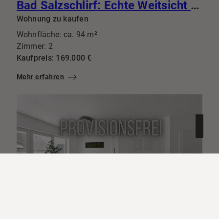
Bad Salzschlirf: Echte Weitsicht statt enger Gassen 94m² mit Traumküche & Riesenbalkon
Wohnung zu kaufen
Wohnfläche: ca. 94 m²
Zimmer: 2
Kaufpreis: 169.000 €
Mehr erfahren
36100 Petersberg