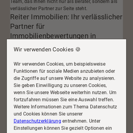
Team, das Ihnen nicht nur als Berater, sondern als
verlässlicher Partner zur Seite steht.
Reiter Immobilien: Ihr verlässlicher
Partner für
Immobilienbewertungen in
Petersberg
Wir verwenden Cookies 🍪
Warum unsere Dienstleistungen der Schlüssel zu Ihrem Verkaufserfolg
sind.
Wir verwenden Cookies, um beispielsweise
Reiter Immobilien
ist Ihr verlässlicher Partner, wenn
Funktionen für soziale Medien anzubieten oder
es um die
Immobilienbewertung in Petersberg
geht.
die Zugriffe auf unsere Website zu analysieren.
Als lokales Unternehmen besitzen wir umfangreiche
Sie geben Einwilligung zu unseren Cookies,
Kenntnisse über die Region und die neuesten
wenn Sie unsere Webseite weiterhin nutzen. Um
Marktentwicklungen. Diese Expertise nutzen wir, um
fortzufahren müssen Sie eine Auswahl treffen.
Ihnen eine präzise und
kostenlose Bewertung
Ihrer
Weitere Informationen zum Thema Datenschutz
Immobilie anzubieten. Unser Ziel ist es, den Wert
und Cookies können Sie unserer
Ihrer Immobilie nicht nur zu bestimmen, sondern ihn
Datenschutzerklärung
entnehmen. Unter
auch potenziellen Käufern optimal darzustellen.
Einstellungen können Sie gezielt Optionen ein
Dazu setzen wir auf unser bewährtes
Homestaging
,