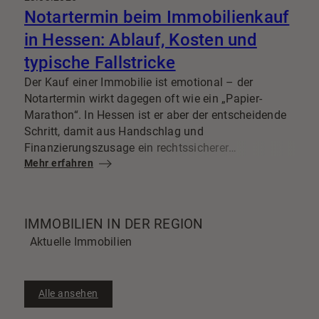
Notartermin beim Immobilienkauf
in Hessen: Ablauf, Kosten und
typische Fallstricke
Der Kauf einer Immobilie ist emotional – der
Notartermin wirkt dagegen oft wie ein „Papier-
Marathon“. In Hessen ist er aber der entscheidende
Schritt, damit aus Handschlag und
Finanzierungszusage ein rechtssicherer
Immobilienkauf wird. Wenn du weißt, wie der Ablauf
Mehr erfahren
funktioniert, welche Kosten auf dich zukommen und
wo typische Fallstricke im Kaufvertrag lauern, gehst
du deutlich entspannter zum Notar.
IMMOBILIEN IN DER REGION
Aktuelle Immobilien
Alle ansehen