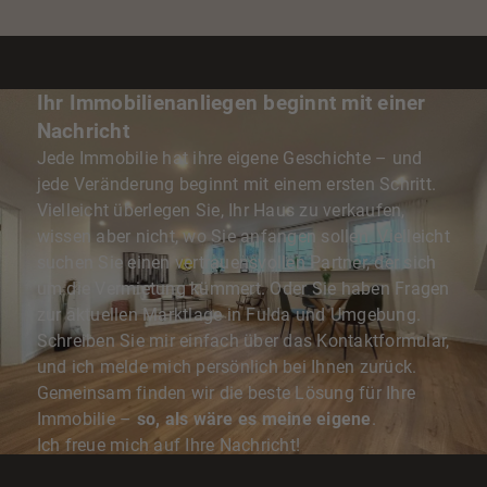
Ihr Immobilienanliegen beginnt mit einer
Nachricht
Jede Immobilie hat ihre eigene Geschichte – und
jede Veränderung beginnt mit einem ersten Schritt.
Vielleicht überlegen Sie, Ihr Haus zu verkaufen,
wissen aber nicht, wo Sie anfangen sollen. Vielleicht
suchen Sie einen vertrauensvollen Partner, der sich
um die Vermietung kümmert. Oder Sie haben Fragen
zur aktuellen Marktlage in Fulda und Umgebung.
Schreiben Sie mir einfach über das Kontaktformular,
und ich melde mich persönlich bei Ihnen zurück.
Gemeinsam finden wir die beste Lösung für Ihre
Immobilie –
so, als wäre es meine eigene
.
Ich freue mich auf Ihre Nachricht!