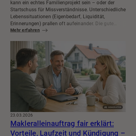
kann ein echtes Familienprojekt sein – oder der
Startschuss für Missverständnisse. Unterschiedliche
Lebenssituationen (Eigenbedarf, Liquidität,
Erinnerungen) prallen oft aufeinander. Die gute
Nachricht: Mit klaren Regeln, transparenter
Mehr erfahren
Kommunikation und einer sauberen
Vorgehensweise lässt sich der
Immobilienverkauf
aus der Erbengemeinschaft
in vielen Fällen fair und
zügig organisieren.
23.03.2026
Makleralleinauftrag fair erklärt:
Vorteile, Laufzeit und Kündigung –