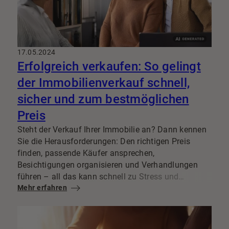
17.05.2024
Erfolgreich verkaufen: So gelingt
der Immobilienverkauf schnell,
sicher und zum bestmöglichen
Preis
Steht der Verkauf Ihrer Immobilie an? Dann kennen
Sie die Herausforderungen: Den richtigen Preis
finden, passende Käufer ansprechen,
Besichtigungen organisieren und Verhandlungen
führen – all das kann schnell zu Stress und
Unsicherheit führen. Mit uns an Ihrer Seite können
Mehr erfahren
Sie den Verkauf Ihrer Immobilie gelassen angehen.
Wir sind Ihr erfahrener Partner und kümmern uns
um alles – von der kostenlosen Erstberatung bis