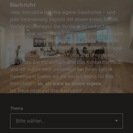
Nachricht
Jede Immobilie hat ihre eigene Geschichte – und
jede Veränderung beginnt mit einem ersten Schritt.
Vielleicht überlegen Sie, Ihr Haus zu verkaufen,
wissen aber nicht, wo Sie anfangen sollen. Vielleicht
suchen Sie einen vertrauensvollen Partner, der sich
um die Vermietung kümmert. Oder Sie haben Fragen
zur aktuellen Marktlage in Fulda und Umgebung.
Schreiben Sie mir einfach über das Kontaktformular,
und ich melde mich persönlich bei Ihnen zurück.
Gemeinsam finden wir die beste Lösung für Ihre
Immobilie –
so, als wäre es meine eigene
.
Ich freue mich auf Ihre Nachricht!
Thema