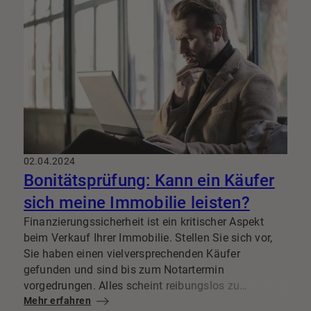
beeinflusst, darunter finanzielle Stabilität,
langfristige Lebenspläne und individuelle
Prioritäten. Die gegenwärtige Marktlage und die
hohen Immobilienpreise führen dazu, dass viele
Menschen den Kauf einer Immobilie als eine große
finanzielle Hürde betrachten und sich daher vorerst
für das Mieten entscheiden. Doch ist das wirklich
immer die bessere Lösung?
02.04.2024
Bonitätsprüfung: Kann ein Käufer
sich meine Immobilie leisten?
Finanzierungssicherheit ist ein kritischer Aspekt
beim Verkauf Ihrer Immobilie. Stellen Sie sich vor,
Sie haben einen vielversprechenden Käufer
gefunden und sind bis zum Notartermin
vorgedrungen. Alles scheint reibungslos zu
verlaufen, bis plötzlich die Finanzierung platzt. Der
Mehr erfahren