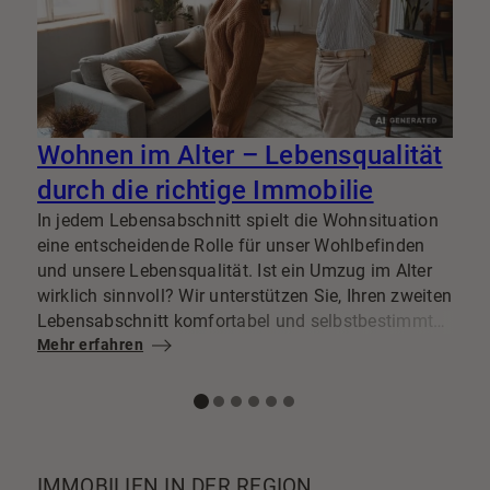
Wohnen im Alter – Lebensqualität
durch die richtige Immobilie
In jedem Lebensabschnitt spielt die Wohnsituation
E
eine entscheidende Rolle für unser Wohlbefinden
i
und unsere Lebensqualität. Ist ein Umzug im Alter
u
wirklich sinnvoll? Wir unterstützen Sie, Ihren zweiten
b
Lebensabschnitt komfortabel und selbstbestimmt
b
zu gestalten.
Mehr erfahren
e
M
V
IMMOBILIEN IN DER REGION