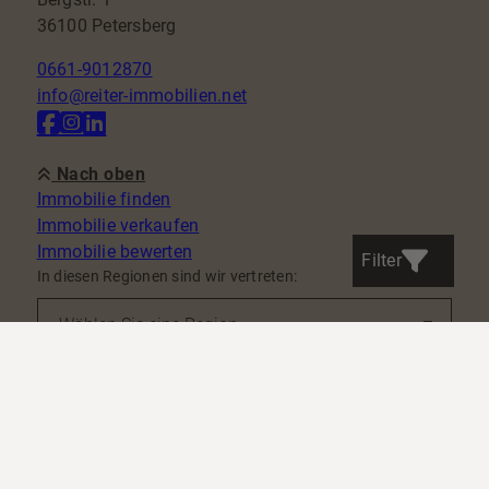
36100 Petersberg
0661-9012870
info@reiter-immobilien.net
Nach oben
Immobilie finden
Immobilie verkaufen
Immobilie bewerten
Filter
In diesen Regionen sind wir vertreten:
Kontakt
Impressum
Datenschutz
AGB
Widerrufsbelehrung