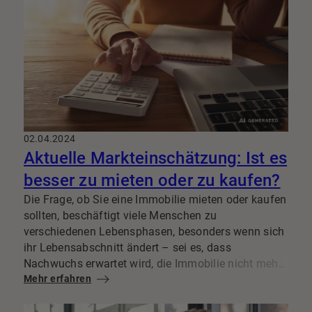
zum reibungslosen Notartermin.
02.04.2024
Aktuelle Markteinschätzung: Ist es
besser zu mieten oder zu kaufen?
Die Frage, ob Sie eine Immobilie mieten oder kaufen
sollten, beschäftigt viele Menschen zu
verschiedenen Lebensphasen, besonders wenn sich
ihr Lebensabschnitt ändert – sei es, dass
Nachwuchs erwartet wird, die Immobilie nicht mehr
zum Alter passt oder eine Scheidung bevorsteht. Die
Mehr erfahren
Entscheidung für oder gegen den Kauf einer
Immobilie wird von einer Vielzahl von Faktoren