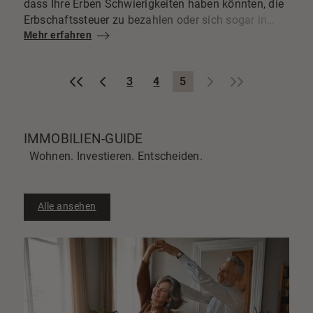
dass Ihre Erben Schwierigkeiten haben könnten, die
Erbschaftssteuer zu bezahlen oder sich sogar in
einem erbitterten Streit darüber wiederfinden
Mehr erfahren
könnten?
«
‹
›
»
3
4
5
IMMOBILIEN-GUIDE
Wohnen. Investieren. Entscheiden.
Alle ansehen