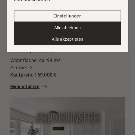
Einstellungen
Alle ablehnen
36364 Bad Salzschlirf
Alle akzeptieren
Bad Salzschlirf: Echte Weitsicht statt enger Gassen 94m² mit Traumküche & Riesenbalkon
Wohnung zu kaufen
Wohnfläche: ca. 94 m²
Zimmer: 2
Kaufpreis: 169.000 €
Mehr erfahren