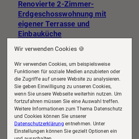
Renovierte 2-Zimmer-
Erdgeschosswohnung mit
eigener Terrasse und
Einbauküche
Wohnung zu mieten
Wir verwenden Cookies 🍪
Wohnfläche: ca. 74 m²
Zimmer: 2
Wir verwenden Cookies, um beispielsweise
Kaltmiete: 940 €
Funktionen für soziale Medien anzubieten oder
die Zugriffe auf unsere Website zu analysieren.
Mehr erfahren
Sie geben Einwilligung zu unseren Cookies,
wenn Sie unsere Webseite weiterhin nutzen. Um
fortzufahren müssen Sie eine Auswahl treffen.
Weitere Informationen zum Thema Datenschutz
und Cookies können Sie unserer
Datenschutzerklärung
entnehmen. Unter
Einstellungen können Sie gezielt Optionen ein
und ausschalten.