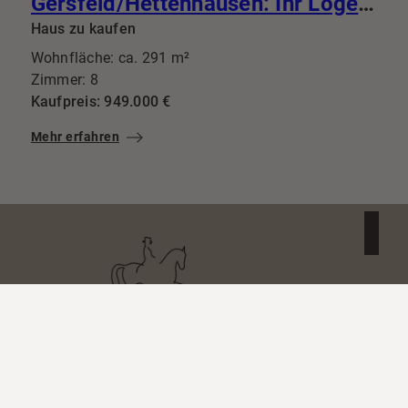
Gersfeld/Hettenhausen: Ihr Logenplatz im Grünen: Wo diskreter Luxus auf vollendete Privatsphäre trifft
Haus zu kaufen
Wohnfläche: ca. 291 m²
Zimmer: 8
Kaufpreis: 949.000 €
Mehr erfahren
Reiter Immobilien GmbH
Bergstr. 1