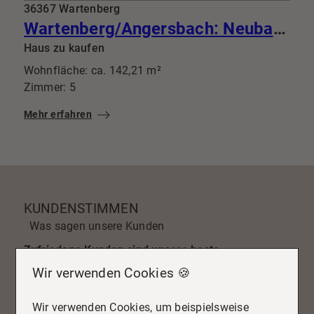
36367 Wartenberg
Wartenberg/Angersbach: Neubau-Frust? Hier nicht! Sofort einziehen im KfW 40 Juwel aus 2022
Haus zu kaufen
Wohnfläche: ca. 142,21 m²
Zimmer: 5
Mehr erfahren
KUNDENSTIMMEN
Was sagen unsere Kunden
Zufriedene Kunden sind unsere beste
Werbung!
Hier finden Sie Bewertungen unserer
Wir verwenden Cookies 🍪
Kunden und unsere Auszeichnungen. Lassen Sie
sich von Ihren positiven Stimmen überzeugen und
Wir verwenden Cookies, um beispielsweise