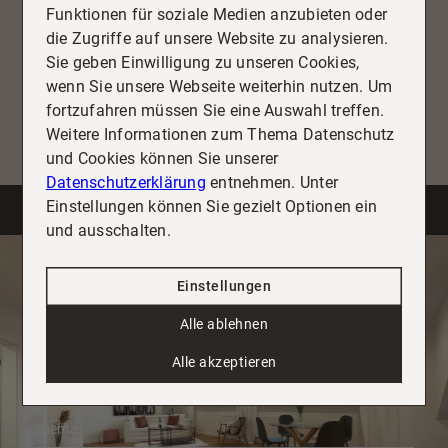
erfahren Sie mehr über unsere Leistungen aus erster
Funktionen für soziale Medien anzubieten oder
Hand.
die Zugriffe auf unsere Website zu analysieren.
Sie geben Einwilligung zu unseren Cookies,
wenn Sie unsere Webseite weiterhin nutzen. Um
Alle ansehen
fortzufahren müssen Sie eine Auswahl treffen.
Weitere Informationen zum Thema Datenschutz
und Cookies können Sie unserer
Datenschutzerklärung
entnehmen. Unter
Einstellungen können Sie gezielt Optionen ein
und ausschalten.
Benötigen Sie Hilfe beim Verkauf Ihrer
Immobilie?
Einstellungen
Wir führen Sie gerne durch den gesamten
Verkaufsprozess und vermitteln Ihnen gleichzeitig
Alle ablehnen
auf Wunsch auch eine neue Immobilie. Sprechen
Alle akzeptieren
Sie uns einfach an.
Thema