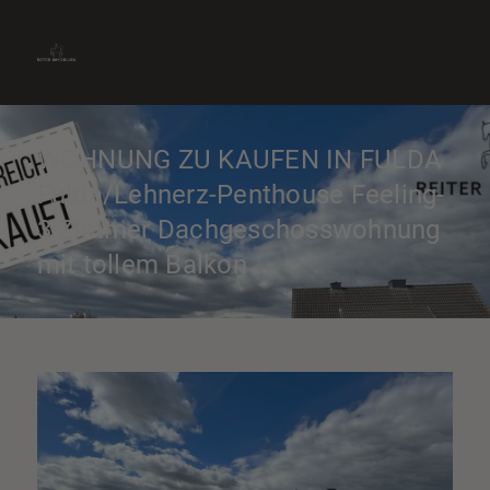
» Immobilie finden
» Immobilie verkaufen
0661-9012870
» Immobilie bewerten
Kontakt aufnehmen
» Immobilie vermieten
WOHNUNG ZU KAUFEN IN FULDA
Fulda/Lehnerz-Penthouse Feeling-
3 Zimmer Dachgeschosswohnung
mit tollem Balkon