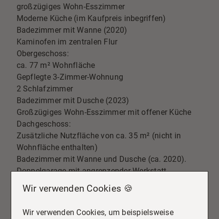
großzügiges Wohn-Esszimmer
Moderne Küche (im Kaufpreis inbegriffen)
Badezimmer mit Wanne (2020)
Kaminofen im zentralen Flur
Obergeschoss:
ca. 77 m² Wohnfläche
Gepflegte 3-Zimmer-Wohnung
2 Schlafzimmer
Badezimmer mit Dusche (2023)
Großzügiges Wohn-Esszimmer mit offener Küche
Dachgeschoss:
Zusätzliche Nutzfläche von ca. 35 m² (nicht in
Wohnfläche enthalten)
Badezimmer mit Wanne und Dusche (ca. 2020).
Doppelgarage mit angrenzender Werkstatt
Wir verwenden Cookies 🍪
Grundrisse
Wir verwenden Cookies, um beispielsweise