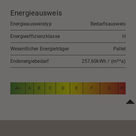
Energieausweis
Energieausweistyp
Bedarfsausweis
Energieeffizienzklasse
H
Wesentlicher Energieträger
Pallet
Endenergiebedarf
257,60kWh / (m²*a)
A+
A
B
C
D
E
F
G
H