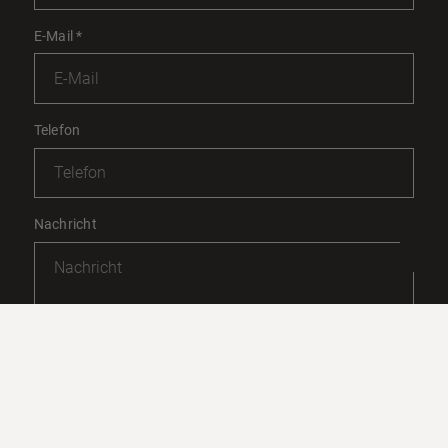
E-Mail
*
Telefon
Nachricht
Mit diesem Haken bestätigen Sie, dass Sie die
Datenschutzerklärung
zur Kenntnis genommen haben.