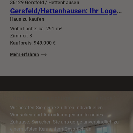
36129 Gersfeld / Hettenhausen
Gersfeld/Hettenhausen: Ihr Logenplatz im Grünen: Wo diskreter Luxus auf vollendete Privatsphäre trifft
Haus zu kaufen
Wohnfläche: ca. 291 m²
Zimmer: 8
Kaufpreis: 949.000 €
Mehr erfahren
Noch nicht die richtige Immobilie dabei?
Wir beraten Sie gerne zu Ihren individuellen
Wünschen und Anforderungen an Ihr neues
Zuhause. Sprechen Sie uns gerne unverbindlich zu
einem ersten Kennenlern-Gespräch an.