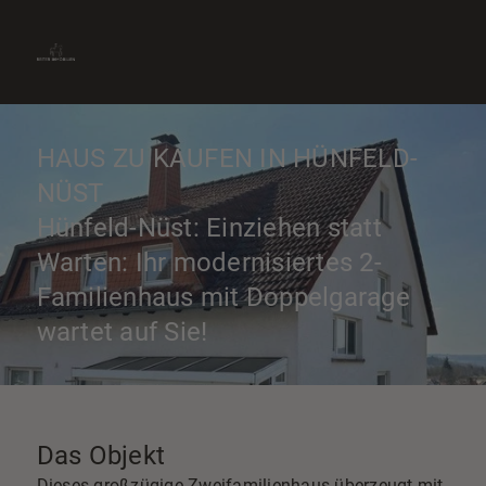
» Immobilie finden
» Immobilie verkaufen
0661-9012870
» Immobilie bewerten
Kontakt aufnehmen
» Immobilie vermieten
HAUS ZU KAUFEN IN HÜNFELD-
NÜST
Hünfeld-Nüst: Einziehen statt
Warten: Ihr modernisiertes 2-
Familienhaus mit Doppelgarage
wartet auf Sie!
Das Objekt
Dieses großzügige Zweifamilienhaus überzeugt mit